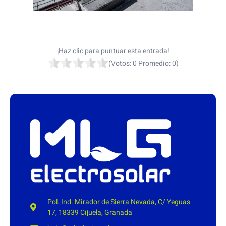
¡Haz clic para puntuar esta entrada!
(Votos:
0
Promedio:
0
)
Pol. Ind. Mirador de Sierra Nevada, C/ Yeguas
17, 18339 Cijuela, Granada