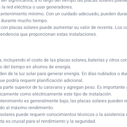
 ser significativa, a lo largo del tiempo las placas solares pued
 la red eléctrica o usar generadores.
 mantenimiento mínimo. Con un cuidado adecuado, pueden durar
os durante mucho tiempo.
a con placas solares puede aumentar su valor de reventa. Los 
ependencia que proporcionan estas instalaciones.
sa, incluyendo el costo de las placas solares, baterías y otros 
o del tiempo en ahorros de energía.
en de la luz solar para generar energía. En días nublados o du
ue podría requerir planificación adicional.
la parte superior de tu caravana y agregan peso. Es importante
sicamente como eléctricamente este tipo de instalación.
tenimiento es generalmente bajo, las placas solares pueden r
ndo al máximo rendimiento.
s solares puede requerir conocimientos técnicos o la asistencia
ta es crucial para el rendimiento y la seguridad.