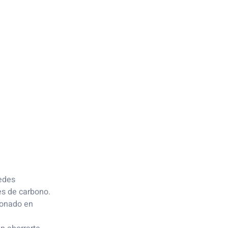
uedes
es de carbono.
ionado en