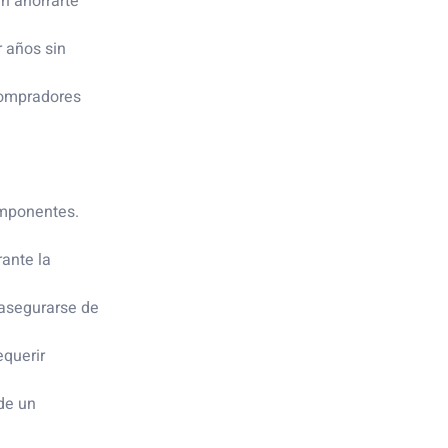
en ahorrarte
 años sin
compradores
componentes.
rante la
 asegurarse de
equerir
 de un