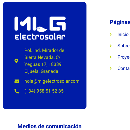
Página
Inicio
Sobre
Pol. Ind. Mirador de
Proye
Sierra Nevada, C/
Yeguas 17, 18339
Conta
Cijuela, Granada
hola@mlgelectrosolar.com
(+34) 958 51 52 85
Medios de comunicación