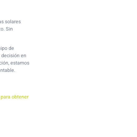
as solares
o. Sin
uipo de
 decisión en
ación, estamos
ntable.
 para obtener