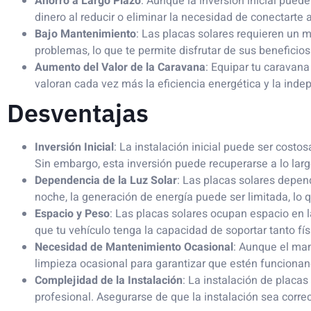
Ahorro a Largo Plazo
: Aunque la inversión inicial puede
dinero al reducir o eliminar la necesidad de conectarte a
Bajo Mantenimiento
: Las placas solares requieren un
problemas, lo que te permite disfrutar de sus benefici
Aumento del Valor de la Caravana
: Equipar tu caravan
valoran cada vez más la eficiencia energética y la ind
Desventajas
Inversión Inicial
: La instalación inicial puede ser costo
Sin embargo, esta inversión puede recuperarse a lo larg
Dependencia de la Luz Solar
: Las placas solares depend
noche, la generación de energía puede ser limitada, lo q
Espacio y Peso
: Las placas solares ocupan espacio en 
que tu vehículo tenga la capacidad de soportar tanto fí
Necesidad de Mantenimiento Ocasional
: Aunque el man
limpieza ocasional para garantizar que estén funciona
Complejidad de la Instalación
: La instalación de placa
profesional. Asegurarse de que la instalación sea correc