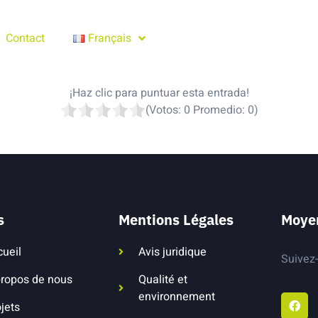
Contact
Français
¡Haz clic para puntuar esta entrada!
(Votos:
0
Promedio:
0
)
s
Mentions Légales
Moye
cueil
Avis juridique
Suivez-
propos de nous
Qualité et
environnement
jets